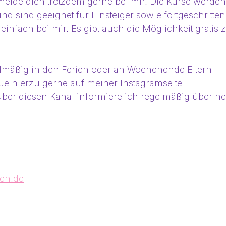
, melde dich trotzdem gerne bei mir. Die Kurse werden
d sind geeignet für Einsteiger sowie fortgeschritten
einfach bei mir. Es gibt auch die Möglichkeit gratis 
mäßig in den Ferien oder an Wochenende Eltern-
aue hierzu gerne auf meiner Instagramseite 
Über diesen Kanal informiere ich regelmäßig über ne
zen.de