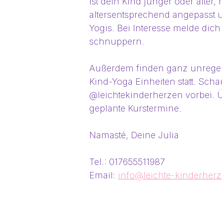
Ist dein Kind jünger oder älter
altersentsprechend angepasst un
Yogis. Bei Interesse melde dich 
schnuppern.
Außerdem finden ganz unregel
Kind-Yoga Einheiten statt. Sch
@leichtekinderherzen vorbei. 
geplante Kurstermine.
Namasté, Deine Julia
Tel.: 017655511987
Email: 
info@leichte-kinderher