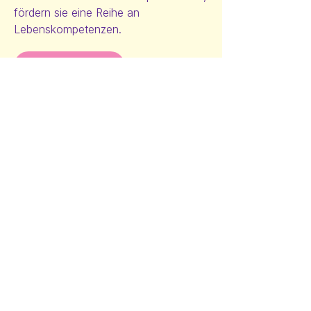
fördern sie eine Reihe an
Lebenskompetenzen.
ACHTSAMKEIT
Resilienz- und
lebenskompetenztraining
In meinen Kursen "Löwenstark durchs
Leben" vermittele ich die
wichtigen
Lerninhalte aus einem Mix
bestehend aus Gesprächsinhalten,
Rollenspielen und Bewegungsspielen.
MOBBINGPRÄVENTION