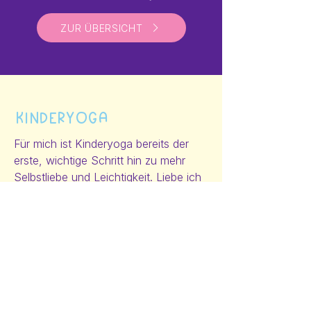
ZUR ÜBERSICHT
KinderYoga
Für mich ist Kinderyoga bereits der
erste, wichtige Schritt hin zu mehr
Selbstliebe und Leichtigkeit. Liebe ich
mich selbst, bin ich resilient gegenüber
Meinungen, die mir nicht gut tun.
KINDERYOGA